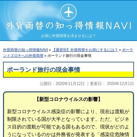
お得に外貨両替を済ませるには？
外貨両替の知っ得情報NAVI
»
【通貨別】外貨両替をお得にするには？
»
ポーラ
ンドズロチへの外貨両替
»
ポーランド旅行の現金事情
ポーランド旅行の現金事情
公開日：
2020年11月12日
｜更新日：
2020年12月1日
【新型コロナウイルスの影響】
新型コロナウイルス感染症の影響により、現在は渡航が
制限されている国が大半となっています。ただ、ビジネ
ス目的の渡航が可能である国もあるので、現状がどのよ
うになっているのかは外務省が発表する「感染症危険情