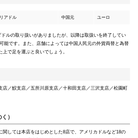
リアドル
中国元
ユーロ
ナダドルの取り扱いがありましたが、以降は取扱いを終了してい
日まで可能です。また、店舗によっては中国人民元の外貨両替と為替
た上で足を運ぶと良いでしょう。
支店／鮫支店／五所川原支店／十和田支店／三沢支店／松園町
のく）
に関しては本店をはじめとした8店で、アメリカドルなど18の