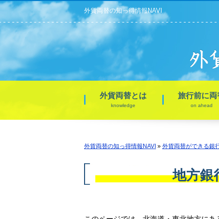
外貨両替の知っ得情報NAVI
外貨両替とは
旅行前に両
knowledge
on ahead
外貨両替の知っ得情報NAVI
»
外貨両替ができる銀
地方銀
このページでは、北海道・東北地方にあ