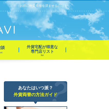
お得に外貨両替を済ませるには？
外貨宅配が得意な
験談
専門店リスト
ort
list
あなたはいつ派？
外貨両替の方法ガイド