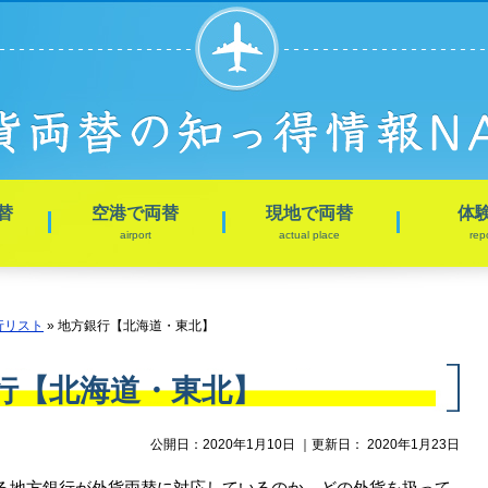
替
空港で両替
現地で両替
体
airport
actual place
rep
行リスト
»
地方銀行【北海道・東北】
行【北海道・東北】
公開日：
2020年1月10日
｜更新日：
2020年1月23日
る地方銀行が外貨両替に対応しているのか、どの外貨を扱って