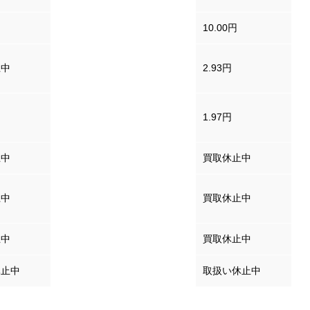
香港ドル
10.00円
止中
タイバーツ
2.93円
フィリピンペソ
1.97円
止中
ニュージーランドドル
買取休止中
インドネシアルピア
止中
買取休止中
（100ルピアあたり）
止中
ロシアルーブル
買取休止中
休止中
ブラジルレアル
取扱い休止中