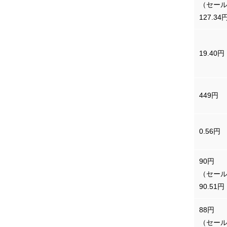
スイスフラン
（セー
127.34
中国人民元
19.40円
台湾／新台湾ドル
449円
（100ドルあたり）
ベトナムドン
0.56円
（100ドンあたり）
90円
オーストラリアドル
（セー
90.51円
88円
シンガポールドル
（セー