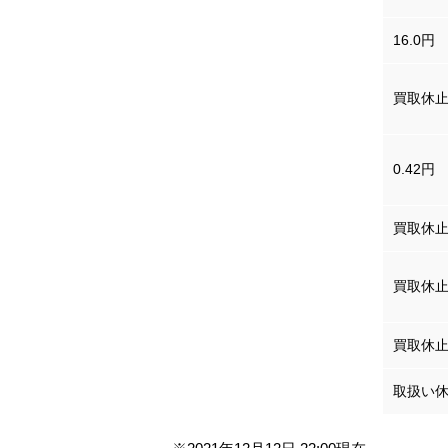
中国人民元
16.0円
台湾／新台湾ドル
買取休
（100ドルあたり）
ベトナムドン
0.42円
（100ドンあたり）
オーストラリアドル
買取休
シンガポールドル
買取休
マレーシア リンギット
買取休
トルコリラ
取扱い