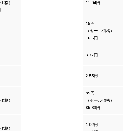
ル価格）
11.04円
（100ウォンあたり）
円
15円
香港ドル
（セール価格）
16.5円
タイバーツ
3.77円
フィリピンペソ
2.55円
85円
ル価格）
ニュージーランドドル
（セール価格）
85.63円
インドネシアルピア（
1.02円
ル価格）