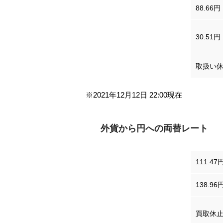
88.66円
マレーシア リンギット
30.51円
トルコリラ
取扱い
※2021年12月12日 22:00現在
外貨から円への両替レート
アメリカドル
111.47
イギリスポンド
138.96
スイスフラン
買取休