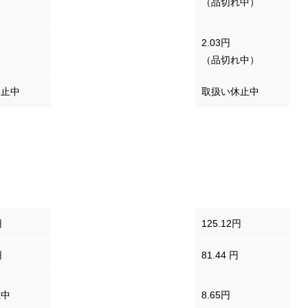
100ルピアあたり）
（品切れ中）
2.03円
ロシアルーブル
（品切れ中）
休止中
ブラジルレアル
取扱い休止中
円
ユーロ
125.12円
円
カナダドル
81.44 円
韓国ウォン
止中
8.65円
（100ウォンあたり）