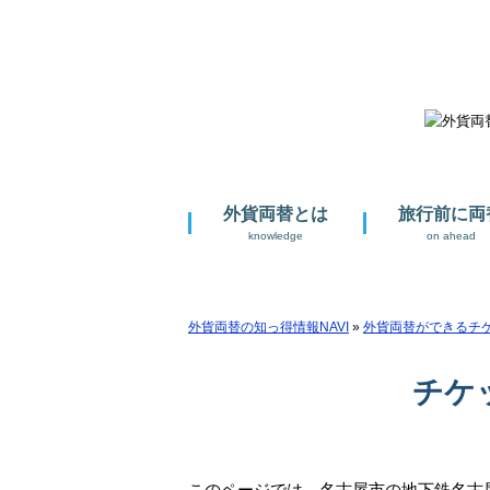
外貨両替の知っ得情報NAVI
外貨両替とは
旅行前に両
knowledge
on ahead
外貨両替の知っ得情報NAVI
»
外貨両替ができるチ
チケ
このページでは、名古屋市の地下鉄名古