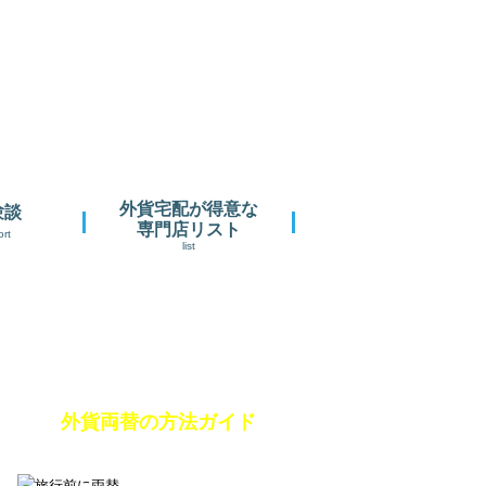
お得に外貨両替を済ませるには？
外貨宅配が得意な
験談
専門店リスト
ort
list
あなたはいつ派？
外貨両替の方法ガイド