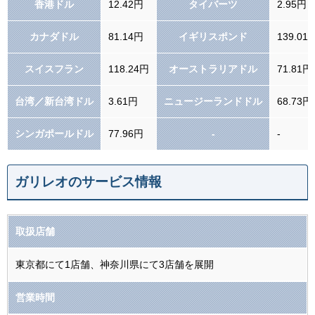
香港ドル
12.42円
タイバーツ
2.95円
カナダドル
81.14円
イギリスポンド
139.01
スイスフラン
118.24円
オーストラリアドル
71.81円
台湾／新台湾ドル
3.61円
ニュージーランドドル
68.73円
シンガポールドル
77.96円
-
-
ガリレオのサービス情報
取扱店舗
東京都にて1店舗、神奈川県にて3店舗を展開
営業時間