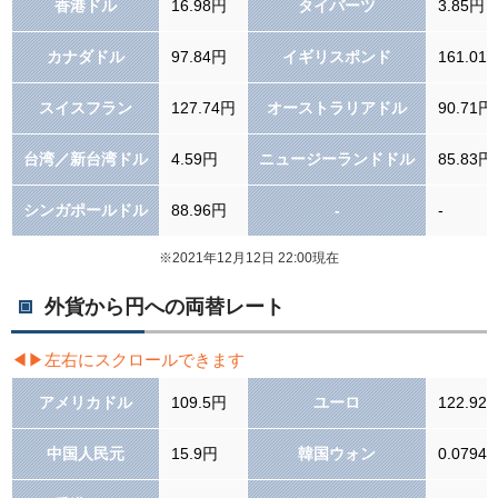
香港ドル
16.98円
タイバーツ
3.85円
カナダドル
97.84円
イギリスポンド
161.01
スイスフラン
127.74円
オーストラリアドル
90.71円
台湾／新台湾ドル
4.59円
ニュージーランドドル
85.83円
シンガポールドル
88.96円
-
-
※2021年12月12日 22:00現在
外貨から円への両替レート
アメリカドル
109.5円
ユーロ
122.92
中国人民元
15.9円
韓国ウォン
0.0794