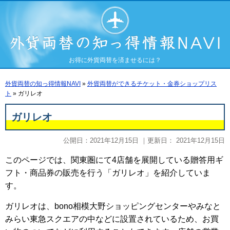
お得に外貨両替を済ませるには？
外貨両替の知っ得情報NAVI
»
外貨両替ができるチケット・金券ショップリス
ト
»
ガリレオ
ガリレオ
公開日：
2021年12月15日
｜更新日：
2021年12月15日
このページでは、関東圏にて4店舗を展開している贈答用ギ
フト・商品券の販売を行う「ガリレオ」を紹介していま
す。
ガリレオは、bono相模大野ショッピングセンターやみなと
みらい東急スクエアの中などに設置されているため、お買