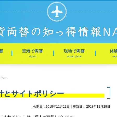
替
空港で両替
現地で両替
体
airport
actual place
rep
リシー
針とサイトポリシー
公開日：
2018年11月19日
｜更新日：
2018年11月29日
、「本サイト」）は、個人が運営しています。