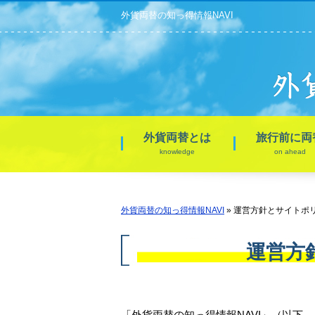
外貨両替の知っ得情報NAVI
外貨両替とは
旅行前に両
knowledge
on ahead
外貨両替の知っ得情報NAVI
»
運営方針とサイトポ
運営方
「外貨両替の知っ得情報NAVI」（以下