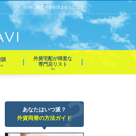
お得に外貨両替を済ませるには？
外貨宅配が得意な
験談
専門店リスト
ort
list
あなたはいつ派？
外貨両替の方法ガイド