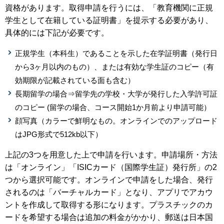
資格があります。取得申請を行うには、「教育機関に正規
学生として在籍している証明書」を提示する必要があり、
具体的には下記が必要です。
正規学生（本科生）であることを示した在学証明書（発行日
から3ヶ月以内のもの）、または有効な学生証のコピー（有
効期限が記載されている面も含む）
長期留学の場合⇒留学先の学校・大学が発行した入学許可証
のコピー (留学の場合、コース開始1か月前より申請可能）
顔写真（カラーで鮮明なもの。オンラインでのアップロード
はJPG形式で512kb以下）
上記の3つを用意した上で申請を行います。申請場所・方法
は「オンライン」「ISICカード（国際学生証）発行所」の2
つから選択可能です。オンラインで申請をした場合、発行
されるのは「バーチャルカード」となり、アプリでアカウ
ントを作成して取得する形になります。プラスチックのカ
ードを希望する場合は追加の料金がかかり、郵送は日本国